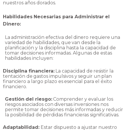
nuestros
años
dorados.
Habilidades
Necesarias
para
Administrar
el
Dinero:
La
administración
efectiva
del
dinero
requiere
una
variedad
de
habilidades,
que
van
desde
la
planificación y la disciplina hasta la capacidad de
tomar decisiones informadas. Algunas de
estas
habilidades
incluyen:
Disciplina
financiera:
La
capacidad
de
resistir
la
tentación
de
gastos
impulsivos
y
seguir
un
plan
financiero
a
largo
plazo
es
esencial
para
el
éxito
financiero.
Gestión
del
riesgo:
Comprender
y
evaluar
los
riesgos
asociados
con
diversas
inversiones
nos
permite tomar decisiones más informadas y reducir
la posibilidad de pérdidas financieras
significativas.
Adaptabilidad:
Estar dispuesto a ajustar nuestro