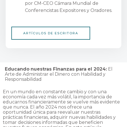
por CM-CEO Cámara Mundial de
Conferencistas Expositores y Oradores.
ARTÍCULOS DE ESCRITORA
Educando
nuestras
Finanzas
para
el
2024:
El
Arte
de
Administrar
el
Dinero
con
Habilidad
y
Responsabilidad
En
un
mundo
en
constante
cambio
y
con
una
economía
cada
vez
más
volátil,
la
importancia
de
educarnos financieramente se vuelve más evidente
que nunca. El año 2024 nos ofrece una
oportunidad única para reevaluar nuestras
prácticas financieras, adquirir nuevas habilidades y
tomar decisiones informadas que beneficien