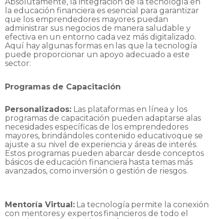
Absolutamente, la integración de la tecnología en
la educación financiera es esencial para
garantizar
que los emprendedores mayores puedan
administrar sus negocios de manera
saludable
y
efectiva
en
un
entorno
cada
vez
más
digitalizado.
Aquí
hay
algunas
formas
en
las
que
la
tecnología
puede
proporcionar
un
apoyo
adecuado
a
este
sector:
Programas
de
Capacitación
Personalizados:
Las plataformas en línea y los
programas de capacitación pueden adaptarse a
las
necesidades específicas de los emprendedores
mayores, brindándoles contenido educativo
que se
ajuste a su nivel de experiencia y áreas de interés.
Estos programas pueden abarcar
desde
conceptos
básicos
de
educación
financiera
hasta
temas
más
avanzados,
como
inversión
o
gestión
de
riesgos.
Mentoría
Virtual:
La
tecnología
permite
la
conexión
con
mentores
y
expertos
financieros
de
todo
el