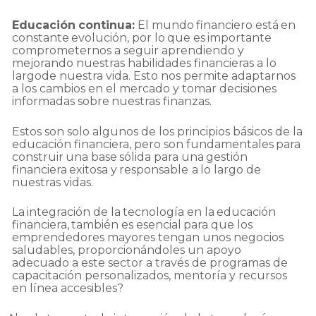
Educación
continua:
El
mundo
financiero
está
en
constante
evolución,
por
lo
que
es
importante
comprometernos a seguir aprendiendo y
mejorando nuestras habilidades financieras a lo
largo
de nuestra vida. Esto nos permite adaptarnos
a los cambios en el mercado y tomar decisiones
informadas
sobre
nuestras
finanzas.
Estos son solo algunos de los principios básicos de la
educación financiera, pero son
fundamentales
para
construir
una
base
sólida
para
una
gestión
financiera
exitosa
y
responsable
a
lo
largo
de
nuestras
vidas.
La
integración
de
la
tecnología
en
la
educación
financiera,
también
es
esencial
para
que
los
emprendedores mayores tengan unos negocios
saludables, proporcionándoles un apoyo
adecuado a este sector a través de programas de
capacitación personalizados, mentoría y
recursos
en
línea
accesibles?