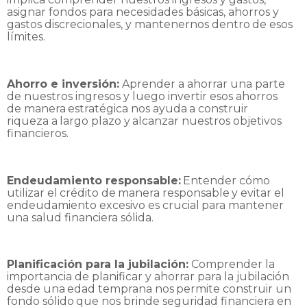
asignar fondos para necesidades básicas,
ahorros
y
gastos
discrecionales,
y
mantenernos
dentro
de
esos
límites.
Ahorro e inversión:
Aprender a ahorrar una parte
de nuestros ingresos y luego invertir esos
ahorros
de
manera
estratégica
nos
ayuda
a
construir
riqueza
a
largo
plazo
y
alcanzar
nuestros
objetivos
financieros.
Endeudamiento
responsable:
Entender
cómo
utilizar
el
crédito
de
manera
responsable
y
evitar
el
endeudamiento
excesivo
es
crucial
para
mantener
una
salud
financiera
sólida.
Planificación para la jubilación:
Comprender la
importancia de planificar y ahorrar para la
jubilación
desde
una
edad
temprana
nos
permite
construir
un
fondo
sólido
que
nos
brinde
seguridad
financiera
en