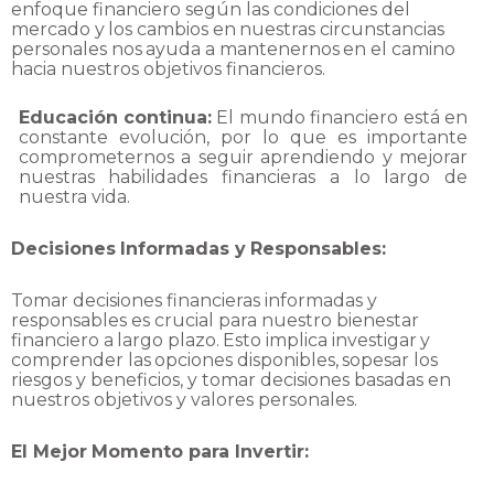
enfoque financiero según las condiciones del
mercado
y
los
cambios
en
nuestras
circunstancias
personales
nos
ayuda
a
mantenernos
en
el
camino
hacia
nuestros
objetivos
financieros.
Educación
continua:
El
mundo
financiero
está
en
constante
evolución,
por
lo
que
es
importante
comprometernos a seguir aprendiendo y mejorar
nuestras habilidades financieras a lo largo de
nuestra
vida.
Decisiones
Informadas
y
Responsables:
Tomar decisiones financieras informadas y
responsables es crucial para nuestro bienestar
financiero
a
largo
plazo.
Esto
implica
investigar
y
comprender
las
opciones
disponibles,
sopesar
los
riesgos y beneficios, y tomar decisiones basadas en
nuestros objetivos y valores
personales.
El
Mejor
Momento
para
Invertir: