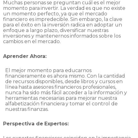
Muchas
personas
se
preguntan
cuál
es
el
mejor
momento
para
invertir.
La
verdad
es
que
no
existe
un momento perfecto, ya que el mercado
financiero es impredecible. Sin embargo, la
clave
para el éxito en la inversión radica en adoptar un
enfoque a largo plazo, diversificar
nuestras
inversiones
y
mantenernos
informados
sobre
los
cambios
en
el
mercado.
Aprender
Ahora:
El mejor momento para educarnos
financieramente es ahora mismo. Con la cantidad
de
recursos
disponibles,
desde
libros
y
cursos
en
línea
hasta
asesores
financieros
profesionales,
nunca ha sido más fácil acceder a la información y
herramientas necesarias para mejorar
nuestra
alfabetización
financiera
y
tomar
el
control
de
nuestras
finanzas.
Perspectiva
de
Expertos: