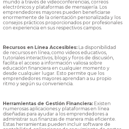
mundo a través de videoconferencias, correos
electrónicos y plataformas de mensajería. Los
emprendedores mayores pueden beneficiarse
enormemente de la orientación personalizada y
los
consejos prácticos proporcionados por profesionales
con experiencia en sus respectivos
campos.
Recursos
en
Línea
Accesibles:
La
disponibilidad
de
recursos
en
línea,
como
videos
educativos,
tutoriales interactivos, blogs y foros de discusión,
facilita el acceso a información valiosa sobre
educación financiera en cualquier momento y
desde cualquier lugar. Esto permite que los
emprendedores
mayores
aprendan
a
su
propio
ritmo
y
según
su
conveniencia.
Herramientas
de
Gestión
Financiera:
Existen
numerosas
aplicaciones
y
plataformas
en
línea
diseñadas para ayudar a los emprendedores a
administrar sus finanzas de manera más
eficiente.
Estas herramientas pueden incluir software de