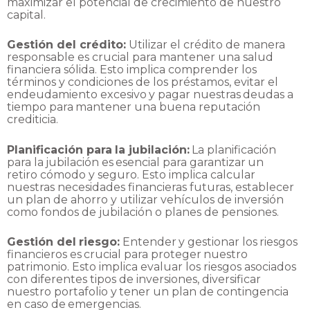
maximizar el potencial de
crecimiento
de
nuestro
capital.
Gestión del crédito:
Utilizar el crédito de manera
responsable es crucial para mantener una
salud
financiera sólida. Esto implica comprender los
términos y condiciones de los préstamos,
evitar
el
endeudamiento
excesivo
y
pagar
nuestras
deudas
a
tiempo
para
mantener
una
buena
reputación
crediticia.
Planificación
para
la
jubilación:
La
planificación
para
la
jubilación
es
esencial
para
garantizar
un
retiro cómodo y seguro. Esto implica calcular
nuestras necesidades financieras futuras,
establecer
un plan de ahorro y utilizar vehículos de inversión
como fondos de jubilación o
planes
de
pensiones.
Gestión
del
riesgo:
Entender
y
gestionar
los
riesgos
financieros
es
crucial
para
proteger
nuestro
patrimonio. Esto implica evaluar los riesgos asociados
con diferentes tipos de inversiones,
diversificar
nuestro
portafolio
y
tener
un
plan
de
contingencia
en
caso
de
emergencias.