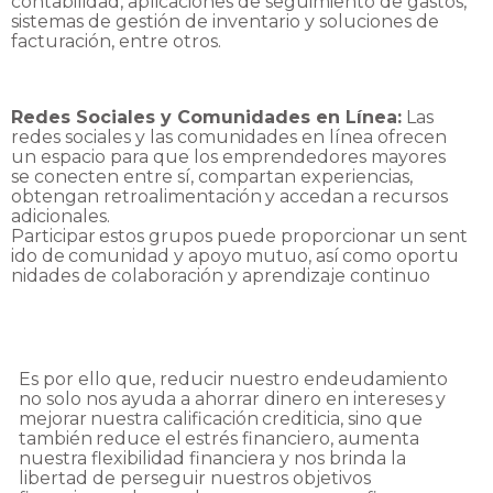
contabilidad, aplicaciones de
seguimiento de gastos,
sistemas de gestión de inventario y soluciones de
facturación, entre
otros.
Redes Sociales y Comunidades en Línea:
Las
redes sociales y las comunidades en línea
ofrecen
un espacio para que los emprendedores mayores
se conecten entre sí, compartan
experiencias,
obtengan
retroalimentación
y
accedan
a
recursos
adicionales.
Participar
estos
grupos
puede
proporcionar
un
sent
ido
de
comunidad
y
apoyo
mutuo,
así
como
oportu
nidades
de
colaboración
y
aprendizaje
continuo
Es por ello que, reducir nuestro endeudamiento
no solo nos ayuda a ahorrar dinero en
intereses
y
mejorar
nuestra
calificación
crediticia,
sino
que
también
reduce
el
estrés
financiero,
aumenta
nuestra flexibilidad financiera y nos brinda la
libertad de perseguir nuestros objetivos