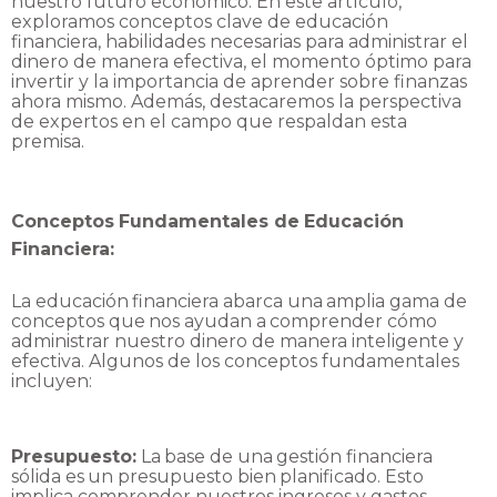
nuestro futuro económico. En este artículo,
exploramos conceptos clave de educación
financiera, habilidades necesarias para administrar
el
dinero de manera efectiva, el momento óptimo para
invertir y la importancia de aprender
sobre finanzas
ahora mismo. Además, destacaremos la perspectiva
de expertos en el campo
que
respaldan
esta
premisa.
Conceptos
Fundamentales
de
Educación
Financiera:
La
educación
financiera
abarca
una
amplia
gama
de
conceptos
que
nos
ayudan
a
comprender
cómo
administrar nuestro dinero de manera inteligente y
efectiva. Algunos de los conceptos
fundamentales
incluyen:
Presupuesto:
La
base
de
una
gestión
financiera
sólida
es
un
presupuesto
bien
planificado.
Esto
implica comprender nuestros ingresos y gastos,