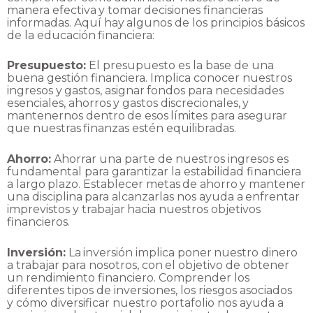
manera
efectiva
y
tomar
decisiones
financieras
informadas.
Aquí
hay
algunos
de
los
principios
básicos
de
la
educación
financiera:
Presupuesto:
El presupuesto es la base de una
buena gestión financiera. Implica conocer
nuestros
ingresos
y
gastos,
asignar
fondos
para
necesidades
esenciales,
ahorros
y
gastos
discrecionales,
y
mantenernos
dentro
de
esos
límites
para
asegurar
que
nuestras
finanzas
estén
equilibradas.
Ahorro:
Ahorrar una parte de nuestros ingresos es
fundamental para garantizar la estabilidad
financiera
a
largo
plazo.
Establecer
metas
de
ahorro
y
mantener
una
disciplina
para
alcanzarlas
nos
ayuda
a
enfrentar
imprevistos
y
trabajar
hacia
nuestros
objetivos
financieros.
Inversión:
La
inversión
implica
poner
nuestro
dinero
a
trabajar
para
nosotros,
con
el
objetivo
de
obtener
un rendimiento financiero. Comprender los
diferentes tipos de inversiones, los riesgos
asociados
y cómo diversificar nuestro portafolio nos ayuda a