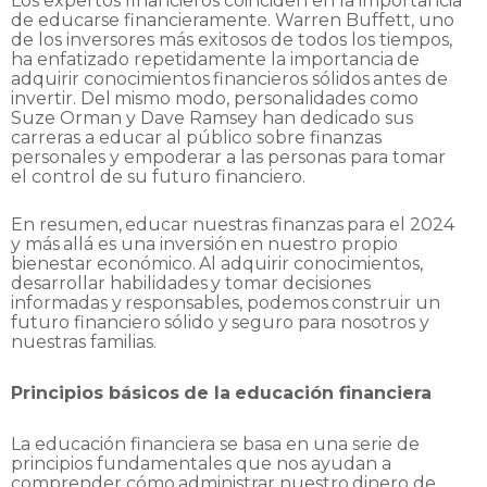
Los expertos financieros coinciden en la importancia
de educarse financieramente. Warren
Buffett, uno
de los inversores más exitosos de todos los tiempos,
ha enfatizado repetidamente
la
importancia
de
adquirir
conocimientos
financieros
sólidos
antes
de
invertir.
Del
mismo
modo,
personalidades como
Suze Orman y Dave Ramsey han dedicado sus
carreras a educar al
público sobre finanzas
personales y empoderar a las personas para tomar
el control de su
futuro
financiero.
En
resumen,
educar
nuestras
finanzas
para
el
2024
y
más
allá
es
una
inversión
en
nuestro
propio
bienestar
económico.
Al
adquirir
conocimientos,
desarrollar
habilidades
y
tomar
decisiones
informadas
y
responsables,
podemos
construir
un
futuro
financiero
sólido
y
seguro
para
nosotros
y
nuestras
familias.
Principios
básicos
de
la
educación
financiera
La educación financiera se basa en una serie de
principios fundamentales que nos ayudan a
comprender
cómo
administrar
nuestro
dinero
de